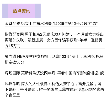
热点资讯
金财配资 纪实丨广东水利决胜2026年第12号台风“红霞”
指盈配资网 男子相亲2天后花33万闪婚，一个月后女方提出
离婚并失联，最新进展：女方因诈骗罪获刑2年半，退赔男
方15万元
融券通 NBA夏季联赛战报：活塞103-94骑士，马利克-托马
斯空砍30分
辉煌国际 莫斯科号沉没四年后, 再看中国海军那9艘“非盾”舰
蚂蚁策略 惊人的人性铁律：枕边人变了心，离开是输，留
下是耗，争吵是蠢，唯一的破局点藏在你还没意识到的这两
个盲区里