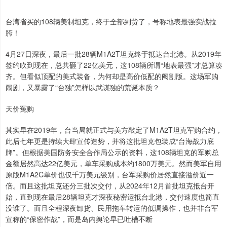
台湾省买的108辆美制坦克，终于全部到货了，号称地表最强实战拉
胯！
4月27日深夜，最后一批28辆M1A2T坦克终于抵达台北港。从2019年
签约吹到现在，总共砸了22亿美元，这108辆所谓“地表最强”才总算凑
齐。但看似顶配的美式装备，为何却是高价低配的阉割版。这场军购
闹剧，又暴露了“台独”怎样以武谋独的荒诞本质？
天价冤购
其实早在2019年，台当局就正式与美方敲定了M1A2T坦克军购合约，
此后七年更是持续大肆宣传造势，并将这批坦克包装成“台海战力底
牌”。但根据美国防务安全合作局公示的资料，这108辆坦克的军购总
金额居然高达22亿美元，单车采购成本约1800万美元。然而美军自用
原版M1A2C单价也仅千万美元级别，台军采购价居然直接溢价近一
倍。而且这批坦克还分三批次交付，从2024年12月首批坦克抵台开
始，直到现在最后28辆坦克才深夜秘密运抵台北港，交付速度也简直
没谁了。而且全程深夜卸货、民用拖车转运的低调操作，也并非台军
宣称的“保密作战”，而是岛内舆论早已吐槽不断