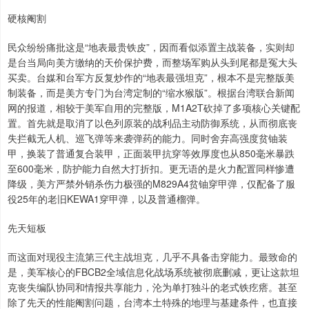
硬核阉割
民众纷纷痛批这是“地表最贵铁皮”，因而看似添置主战装备，实则却
是台当局向美方缴纳的天价保护费，而整场军购从头到尾都是冤大头
买卖。台媒和台军方反复炒作的“地表最强坦克”，根本不是完整版美
制装备，而是美方专门为台湾定制的“缩水猴版”。根据台湾联合新闻
网的报道，相较于美军自用的完整版，M1A2T砍掉了多项核心关键配
置。首先就是取消了以色列原装的战利品主动防御系统，从而彻底丧
失拦截无人机、巡飞弹等来袭弹药的能力。同时舍弃高强度贫铀装
甲，换装了普通复合装甲，正面装甲抗穿等效厚度也从850毫米暴跌
至600毫米，防护能力自然大打折扣。更无语的是火力配置同样惨遭
降级，美方严禁外销杀伤力极强的M829A4贫铀穿甲弹，仅配备了服
役25年的老旧KEWA1穿甲弹，以及普通榴弹。
先天短板
而这面对现役主流第三代主战坦克，几乎不具备击穿能力。最致命的
是，美军核心的FBCB2全域信息化战场系统被彻底删减，更让这款坦
克丧失编队协同和情报共享能力，沦为单打独斗的老式铁疙瘩。甚至
除了先天的性能阉割问题，台湾本土特殊的地理与基建条件，也直接