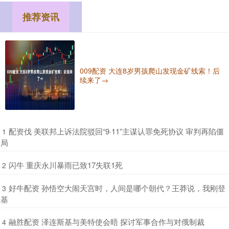
推荐资讯
009配资 大连8岁男孩爬山发现金矿线索！后
续来了→
​配资伐 美联邦上诉法院驳回“9·11”主谋认罪免死协议 审判再陷僵
1
局
​闪牛 重庆永川暴雨已致17失联1死
2
​好牛配资 孙悟空大闹天宫时，人间是哪个朝代？王莽说，我刚登
3
基
​融胜配资 泽连斯基与美特使会晤 探讨军事合作与对俄制裁
4