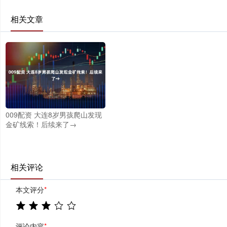
相关文章
009配资 大连8岁男孩爬山发现
金矿线索！后续来了→
相关评论
本文评分
*
评论内容
*