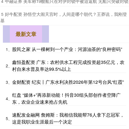
​中融证券 美军称19艘船只在对伊封锁中被迫返航 无船只突破封锁
4
​好牛配资 孙悟空大闹天宫时，人间是哪个朝代？王莽说，我刚登
5
基
最新文章
股民之家 从一棵树到一个产业：河源油茶的“良种密码”
1、
鑫恒盈配资 广东：农村供水工程完成投资超35亿元，农
2、
村自来水普及率达99.5%以上
金财配资 纪实丨广东水利决胜2026年第12号台风“红霞”
3、
红盘 “媒体+”再添新动能！抖音30组头部创作者空降广
4、
东，农业企业速来抢占先机
速配发金融网 詹姆斯：我相信我能帮76人拿下总冠军，
5、
这是我职业生涯最后一个决定