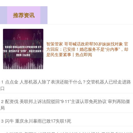
推荐资讯
智策管家 哥哥喊话政府帮30岁妹妹找对象 官
方回应：已安排！婚恋服务不是“分内事”，却
是民生要紧事丨热点即阅
​点点金 人形机器人除了表演还能干什么？交管机器人已经走进路
1
口
​配资伐 美联邦上诉法院驳回“9·11”主谋认罪免死协议 审判再陷僵
2
局
​闪牛 重庆永川暴雨已致17失联1死
3