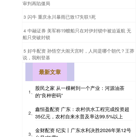
审判再陷僵局
​闪牛 重庆永川暴雨已致17失联1死
3
​中融证券 美军称19艘船只在对伊封锁中被迫返航 无
4
船只突破封锁
​好牛配资 孙悟空大闹天宫时，人间是哪个朝代？王莽
5
说，我刚登基
最新文章
股民之家 从一棵树到一个产业：河源油茶
1、
的“良种密码”
鑫恒盈配资 广东：农村供水工程完成投资超
2、
35亿元，农村自来水普及率达99.5%以上
金财配资 纪实丨广东水利决胜2026年第12号
3、