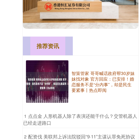
推荐资讯
智策管家 哥哥喊话政府帮30岁妹
妹找对象 官方回应：已安排！婚
恋服务不是“分内事”，却是民生
要紧事丨热点即阅
​点点金 人形机器人除了表演还能干什么？交管机器人
1
已经走进路口
​配资伐 美联邦上诉法院驳回“9·11”主谋认罪免死协议
2