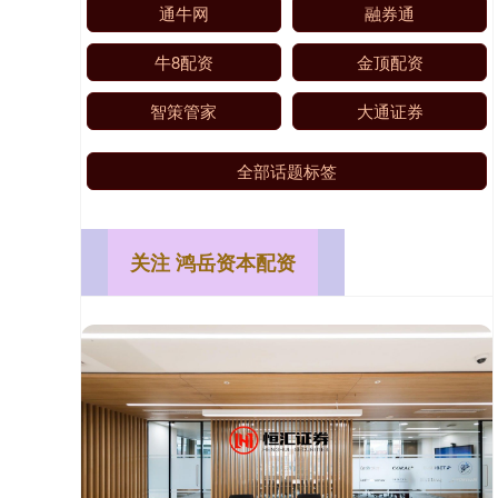
通牛网
融券通
牛8配资
金顶配资
智策管家
大通证券
全部话题标签
关注 鸿岳资本配资