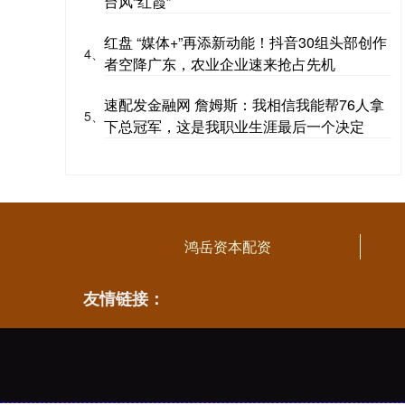
台风“红霞”
红盘 “媒体+”再添新动能！抖音30组头部创作
4、
者空降广东，农业企业速来抢占先机
速配发金融网 詹姆斯：我相信我能帮76人拿
5、
下总冠军，这是我职业生涯最后一个决定
鸿岳资本配资
友情链接：