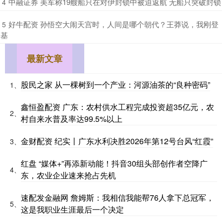
​中融证券 美军称19艘船只在对伊封锁中被迫返航 无船只突破封锁
4
​好牛配资 孙悟空大闹天宫时，人间是哪个朝代？王莽说，我刚登
5
基
最新文章
股民之家 从一棵树到一个产业：河源油茶的“良种密码”
1、
鑫恒盈配资 广东：农村供水工程完成投资超35亿元，农
2、
村自来水普及率达99.5%以上
金财配资 纪实丨广东水利决胜2026年第12号台风“红霞”
3、
红盘 “媒体+”再添新动能！抖音30组头部创作者空降广
4、
东，农业企业速来抢占先机
速配发金融网 詹姆斯：我相信我能帮76人拿下总冠军，
5、
这是我职业生涯最后一个决定