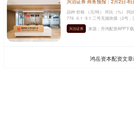
兴泊证券 商务预报：2月2日-
品种 价格 （元/吨） 环比（%） 同比
776 -0.1 -5.1 二号无烟块煤（2号，洗
来源：升鸿配资APP下载
兴泊证券
鸿岳资本配资文章