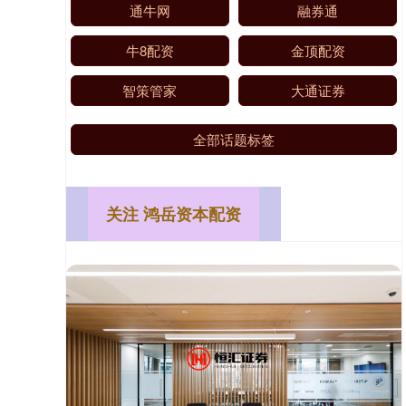
通牛网
融券通
牛8配资
金顶配资
智策管家
大通证券
全部话题标签
关注 鸿岳资本配资