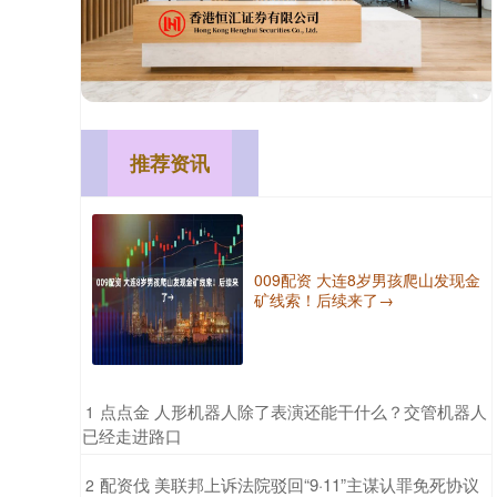
推荐资讯
009配资 大连8岁男孩爬山发现金
矿线索！后续来了→
​点点金 人形机器人除了表演还能干什么？交管机器人
1
已经走进路口
​配资伐 美联邦上诉法院驳回“9·11”主谋认罪免死协议
2