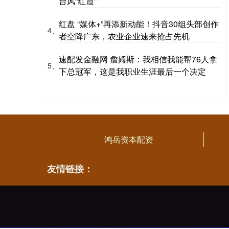
台风“红霞”
红盘 “媒体+”再添新动能！抖音30组头部创作
4、
者空降广东，农业企业速来抢占先机
速配发金融网 詹姆斯：我相信我能帮76人拿
5、
下总冠军，这是我职业生涯最后一个决定
鸿岳资本配资
友情链接：