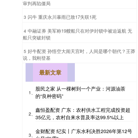
审判再陷僵局
​闪牛 重庆永川暴雨已致17失联1死
3
​中融证券 美军称19艘船只在对伊封锁中被迫返航 无
4
船只突破封锁
​好牛配资 孙悟空大闹天宫时，人间是哪个朝代？王莽
5
说，我刚登基
最新文章
股民之家 从一棵树到一个产业：河源油茶
1、
的“良种密码”
鑫恒盈配资 广东：农村供水工程完成投资超
2、
35亿元，农村自来水普及率达99.5%以上
金财配资 纪实丨广东水利决胜2026年第12号
3、