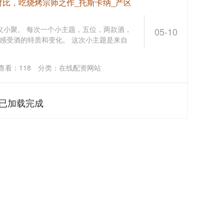
雅对比，吃烧烤宗师之作_托斯卡纳_产区
顺义小聚。 每次一个小主题，五位，两款酒，
05-10
感受酒的特质和变化。 这次小主题是来自
查看：
118
分类：
在线配资网站
已加载完成