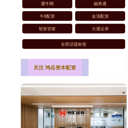
通牛网
融券通
牛8配资
金顶配资
智策管家
大通证券
全部话题标签
关注 鸿岳资本配资