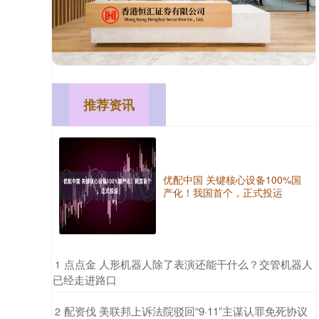
推荐资讯
优配中国 关键核心设备100%国
产化！我国首个，正式投运
​点点金 人形机器人除了表演还能干什么？交管机器人
1
已经走进路口
​配资伐 美联邦上诉法院驳回“9·11”主谋认罪免死协议
2