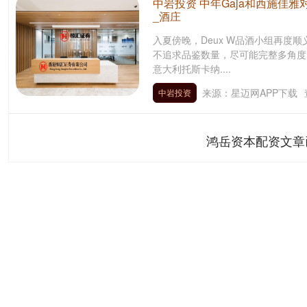
中岩投资 中年Gaja和西施佳
_酒庄
入夏傍晚，Deux W品酒小组再度
不追求品鉴数量，尽可能完整多角度
意大利托斯卡纳....
来源：星迈网APP下载
中岩投资
鸿岳资本配资文章