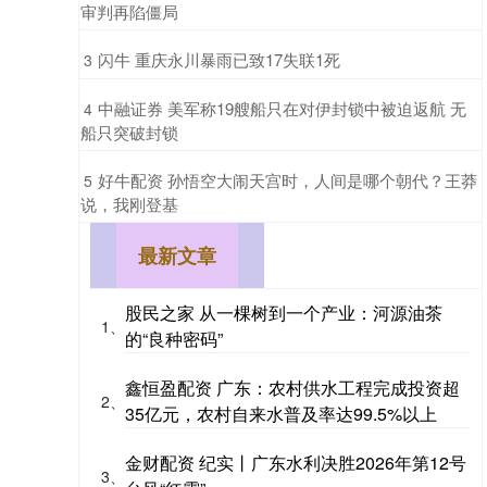
审判再陷僵局
​闪牛 重庆永川暴雨已致17失联1死
3
​中融证券 美军称19艘船只在对伊封锁中被迫返航 无
4
船只突破封锁
​好牛配资 孙悟空大闹天宫时，人间是哪个朝代？王莽
5
说，我刚登基
最新文章
股民之家 从一棵树到一个产业：河源油茶
1、
的“良种密码”
鑫恒盈配资 广东：农村供水工程完成投资超
2、
35亿元，农村自来水普及率达99.5%以上
金财配资 纪实丨广东水利决胜2026年第12号
3、