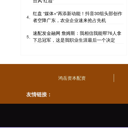
台风“红霞”
红盘 “媒体+”再添新动能！抖音30组头部创作
4、
者空降广东，农业企业速来抢占先机
速配发金融网 詹姆斯：我相信我能帮76人拿
5、
下总冠军，这是我职业生涯最后一个决定
鸿岳资本配资
友情链接：