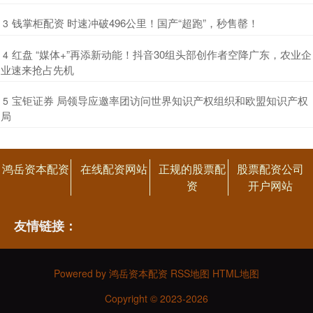
​钱掌柜配资 时速冲破496公里！国产“超跑”，秒售罄！
3
​红盘 “媒体+”再添新动能！抖音30组头部创作者空降广东，农业企
4
业速来抢占先机
​宝钜证券 局领导应邀率团访问世界知识产权组织和欧盟知识产权
5
局
鸿岳资本配资
在线配资网站
正规的股票配
股票配资公司
资
开户网站
友情链接：
Powered by
鸿岳资本配资
RSS地图
HTML地图
Copyright
© 2023-2026