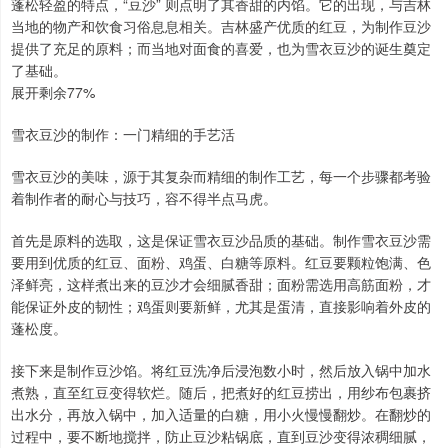
蓬松轻盈的特点，“豆沙” 则点明了其香甜的内馅。它的出现，与吉林
当地的物产和饮食习俗息息相关。吉林盛产优质的红豆，为制作豆沙
提供了充足的原料；而当地对面食的喜爱，也为雪衣豆沙的诞生奠定
了基础。
展开剩余77%
雪衣豆沙的制作：一门精细的手艺活
雪衣豆沙的美味，源于其复杂而精细的制作工艺，每一个步骤都考验
着制作者的耐心与技巧，容不得半点马虎。
首先是原料的选取，这是保证雪衣豆沙品质的基础。制作雪衣豆沙需
要用到优质的红豆、面粉、鸡蛋、白糖等原料。红豆要颗粒饱满、色
泽鲜亮，这样煮出来的豆沙才会细腻香甜；面粉需选用高筋面粉，才
能保证外皮的韧性；鸡蛋则要新鲜，尤其是蛋清，直接影响着外皮的
蓬松度。
接下来是制作豆沙馅。将红豆洗净后浸泡数小时，然后放入锅中加水
煮熟，直至红豆变得软烂。随后，把煮好的红豆捞出，用纱布包裹挤
出水分，再放入锅中，加入适量的白糖，用小火慢慢翻炒。在翻炒的
过程中，要不断地搅拌，防止豆沙粘锅底，直到豆沙变得浓稠细腻，