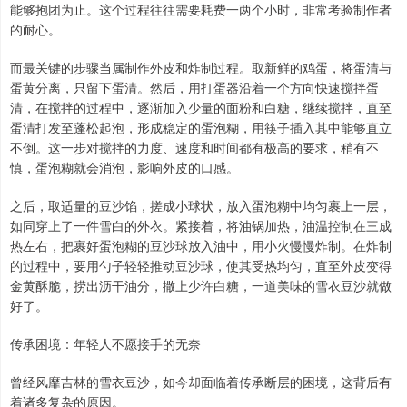
能够抱团为止。这个过程往往需要耗费一两个小时，非常考验制作者
的耐心。
而最关键的步骤当属制作外皮和炸制过程。取新鲜的鸡蛋，将蛋清与
蛋黄分离，只留下蛋清。然后，用打蛋器沿着一个方向快速搅拌蛋
清，在搅拌的过程中，逐渐加入少量的面粉和白糖，继续搅拌，直至
蛋清打发至蓬松起泡，形成稳定的蛋泡糊，用筷子插入其中能够直立
不倒。这一步对搅拌的力度、速度和时间都有极高的要求，稍有不
慎，蛋泡糊就会消泡，影响外皮的口感。
之后，取适量的豆沙馅，搓成小球状，放入蛋泡糊中均匀裹上一层，
如同穿上了一件雪白的外衣。紧接着，将油锅加热，油温控制在三成
热左右，把裹好蛋泡糊的豆沙球放入油中，用小火慢慢炸制。在炸制
的过程中，要用勺子轻轻推动豆沙球，使其受热均匀，直至外皮变得
金黄酥脆，捞出沥干油分，撒上少许白糖，一道美味的雪衣豆沙就做
好了。
传承困境：年轻人不愿接手的无奈
曾经风靡吉林的雪衣豆沙，如今却面临着传承断层的困境，这背后有
着诸多复杂的原因。