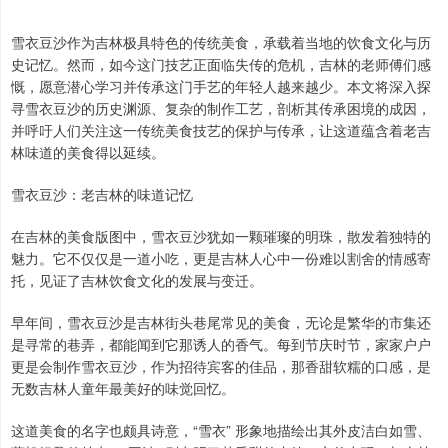
雪衣豆沙作为吉林极具特色的传统美食，承载着当地的饮食文化与历
史记忆。然而，如今这门技艺正面临失传的危机，吉林的老师傅们感
慨，愿意潜心学习并传承这门手艺的年轻人越来越少。本文将深入探
寻雪衣豆沙的历史渊源、复杂的制作工艺，剖析其传承困境的成因，
并呼吁人们关注这一传统美食技艺的保护与传承，让这道蕴含着老吉
林味道的美食得以延续。
雪衣豆沙：老吉林的味道记忆
在吉林的美食版图中，雪衣豆沙犹如一颗璀璨的明珠，散发着独特的
魅力。它不仅仅是一道小吃，更是吉林人心中一份难以割舍的情感寄
托，见证了吉林饮食文化的发展与变迁。
早年间，雪衣豆沙是吉林街头巷尾常见的美食，无论是繁华的市集还
是寻常的巷弄，都能闻到它那诱人的香气。每到节庆时节，家家户户
更是会制作雪衣豆沙，作为招待宾客的佳品，那香甜软糯的口感，是
无数吉林人童年最美好的味觉回忆。
这道美食的名字也颇具诗意，“雪衣” 形象地描绘出其外皮洁白如雪、