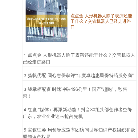
点点金 人形机器人除了表演还能
干什么？交管机器人已经走进路
口
​点点金 人形机器人除了表演还能干什么？交管机器人
1
已经走进路口
​扬帆优配 圆心惠保获评“年度卓越惠民保特药服务商”
2
​钱掌柜配资 时速冲破496公里！国产“超跑”，秒售
3
罄！
​红盘 “媒体+”再添新动能！抖音30组头部创作者空降
4
广东，农业企业速来抢占先机
​宝钜证券 局领导应邀率团访问世界知识产权组织和欧
5
盟知识产权局