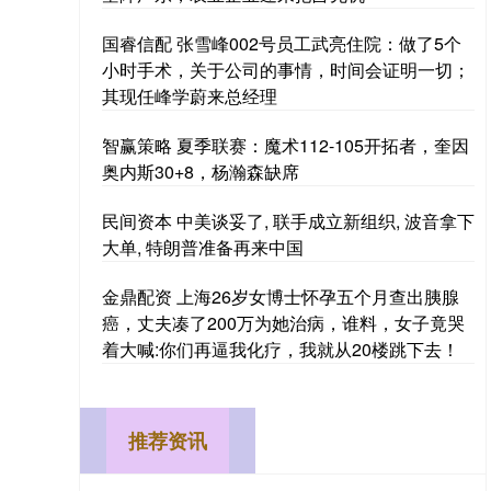
国睿信配 张雪峰002号员工武亮住院：做了5个
小时手术，关于公司的事情，时间会证明一切；
其现任峰学蔚来总经理
智赢策略 夏季联赛：魔术112-105开拓者，奎因
奥内斯30+8，杨瀚森缺席
民间资本 中美谈妥了, 联手成立新组织, 波音拿下
大单, 特朗普准备再来中国
金鼎配资 上海26岁女博士怀孕五个月查出胰腺
癌，丈夫凑了200万为她治病，谁料，女子竟哭
着大喊:你们再逼我化疗，我就从20楼跳下去！
推荐资讯