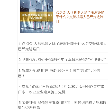
点点金 人形机器人除了表演还能
干什么？交管机器人已经走进路
口
​点点金 人形机器人除了表演还能干什么？交管机器人
1
已经走进路口
​扬帆优配 圆心惠保获评“年度卓越惠民保特药服务商”
2
​钱掌柜配资 时速冲破496公里！国产“超跑”，秒售
3
罄！
​红盘 “媒体+”再添新动能！抖音30组头部创作者空降
4
广东，农业企业速来抢占先机
​宝钜证券 局领导应邀率团访问世界知识产权组织和欧
5
盟知识产权局