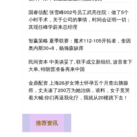
国睿信配 张雪峰002号员工武亮住院：做了5个
小时手术，关于公司的事情，时间会证明一切；
其现任峰学蔚来总经理
智赢策略 夏季联赛：魔术112-105开拓者，奎因
奥内斯30+8，杨瀚森缺席
民间资本 中美谈妥了, 联手成立新组织, 波音拿下
大单, 特朗普准备再来中国
金鼎配资 上海26岁女博士怀孕五个月查出胰腺
癌，丈夫凑了200万为她治病，谁料，女子竟哭
着大喊:你们再逼我化疗，我就从20楼跳下去！
推荐资讯