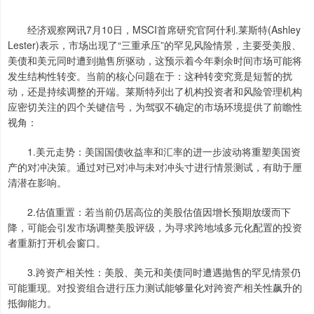
经济观察网讯7月10日，MSCI首席研究官阿什利.莱斯特(Ashley
Lester)表示，市场出现了“三重承压”的罕见风险情景，主要受美股、
美债和美元同时遭到抛售所驱动，这预示着今年剩余时间市场可能将
发生结构性转变。当前的核心问题在于：这种转变究竟是短暂的扰
动，还是持续调整的开端。莱斯特列出了机构投资者和风险管理机构
应密切关注的四个关键信号，为驾驭不确定的市场环境提供了前瞻性
视角：
1.美元走势：美国国债收益率和汇率的进一步波动将重塑美国资
产的对冲决策。通过对已对冲与未对冲头寸进行情景测试，有助于厘
清潜在影响。
2.估值重置：若当前仍居高位的美股估值因增长预期放缓而下
降，可能会引发市场调整美股评级，为寻求跨地域多元化配置的投资
者重新打开机会窗口。
3.跨资产相关性：美股、美元和美债同时遭遇抛售的罕见情景仍
可能重现。对投资组合进行压力测试能够量化对跨资产相关性飙升的
抵御能力。